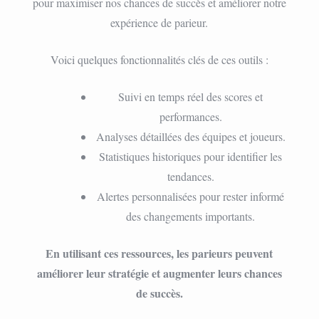
pour maximiser nos chances de succès et améliorer notre
expérience de parieur.
Voici quelques fonctionnalités clés de ces outils :
Suivi en temps réel des scores et
performances.
Analyses détaillées des équipes et joueurs.
Statistiques historiques pour identifier les
tendances.
Alertes personnalisées pour rester informé
des changements importants.
En utilisant ces ressources, les parieurs peuvent
améliorer leur stratégie et augmenter leurs chances
de succès.