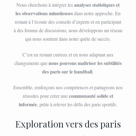
analyses statistiques et
Nous cherchons à intégrer les
les observations minutieuses
dans notre approche. En
restant à l’écoute des conseils d’experts et en participant
à des forums de discussions, nous développons un réseau
qui nous soutient dans notre quête de succès.
C’est en restant curieux et en nous adaptant aux
nous pouvons maîtriser les subtilités
changements que
des paris sur le handball
.
Ensemble, renforçons nos compétences et partageons nos
communauté solide et
réussites pour créer une
informée
, prête à relever les défis des paris sportifs.
Exploration vers des paris