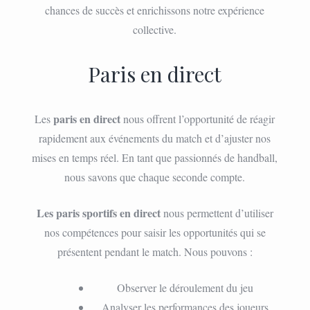
chances de succès et enrichissons notre expérience
collective.
Paris en direct
paris en direct
Les
nous offrent l’opportunité de réagir
rapidement aux événements du match et d’ajuster nos
mises en temps réel. En tant que passionnés de handball,
nous savons que chaque seconde compte.
Les paris sportifs en direct
nous permettent d’utiliser
nos compétences pour saisir les opportunités qui se
présentent pendant le match. Nous pouvons :
Observer le déroulement du jeu
Analyser les performances des joueurs