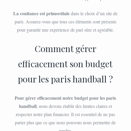
La confiance est primordiale
dans le choix d’un site de
paris. Assurez-vous que tous ces éléments sont présents
pour garantir une expérience de pari sûre et agréable.
Comment gérer
efficacement son budget
pour les paris handball ?
Pour gérer efficacement notre budget pour les paris
handball
, nous devons établir des limites claires et
respecter notre plan financier. Il est essentiel de ne pas
parier plus que ce que nous pouvons nous permettre de
perdre.