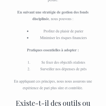
En suivant une stratégie de gestion des fonds
disciplinée
, nous pouvons :
Profiter du plaisir de parier
Minimiser les risques financiers
Pratiques essentielles à adopter :
Se fixer des objectifs réalistes
Surveiller nos dépenses de près
En appliquant ces principes, nous nous assurons une
expérience de pari plus sûre et contrôlée.
Existe-t-il des outils ou