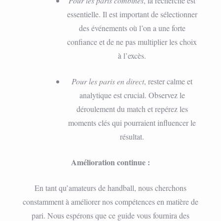
Pour les paris combinés
, la recherche est
essentielle. Il est important de sélectionner
des événements où l’on a une forte
confiance et de ne pas multiplier les choix
à l’excès.
Pour les paris en direct
, rester calme et
analytique est crucial. Observez le
déroulement du match et repérez les
moments clés qui pourraient influencer le
résultat.
Amélioration continue :
En tant qu’amateurs de handball, nous cherchons
constamment à améliorer nos compétences en matière de
pari. Nous espérons que ce guide vous fournira des