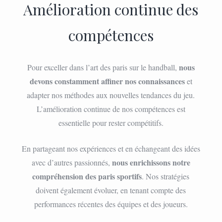
Amélioration continue des
compétences
nous
Pour exceller dans l’art des paris sur le handball,
devons constamment affiner nos connaissances
et
adapter nos méthodes aux nouvelles tendances du jeu.
L’amélioration continue de nos compétences est
essentielle pour rester compétitifs.
En partageant nos expériences et en échangeant des idées
nous enrichissons notre
avec d’autres passionnés,
compréhension des paris sportifs
. Nos stratégies
doivent également évoluer, en tenant compte des
performances récentes des équipes et des joueurs.