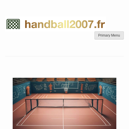
Skip
to
content
Primary Menu