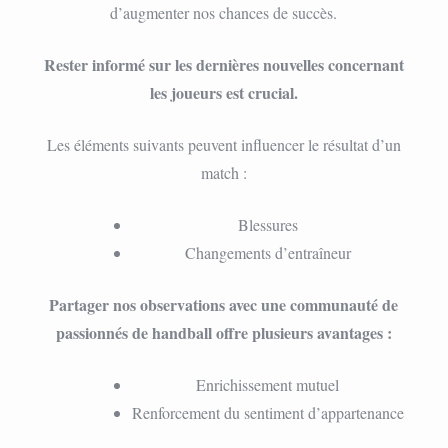
d’augmenter nos chances de succès.
Rester informé sur les dernières nouvelles concernant
les joueurs est crucial.
Les éléments suivants peuvent influencer le résultat d’un
match :
Blessures
Changements d’entraîneur
Partager nos observations avec une communauté de
passionnés de handball offre plusieurs avantages :
Enrichissement mutuel
Renforcement du sentiment d’appartenance