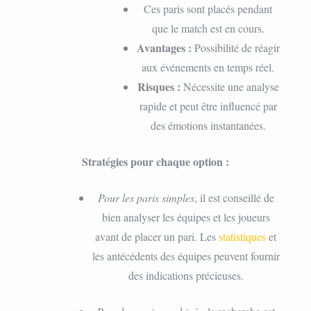
Ces paris sont placés pendant
que le match est en cours.
Avantages :
Possibilité de réagir
aux événements en temps réel.
Risques :
Nécessite une analyse
rapide et peut être influencé par
des émotions instantanées.
Stratégies pour chaque option :
Pour les paris simples
, il est conseillé de
bien analyser les équipes et les joueurs
avant de placer un pari. Les
statistiques
et
les antécédents des équipes peuvent fournir
des indications précieuses.