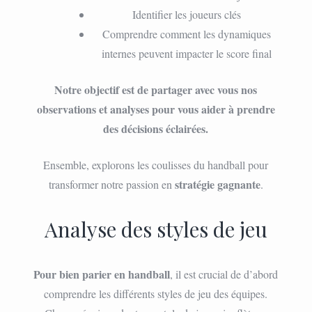
Identifier les joueurs clés
Comprendre comment les dynamiques
internes peuvent impacter le score final
Notre objectif est de partager avec vous nos
observations et analyses pour vous aider à prendre
des décisions éclairées.
Ensemble, explorons les coulisses du handball pour
stratégie gagnante
transformer notre passion en
.
Analyse des styles de jeu
Pour bien parier en handball
, il est crucial de d’abord
comprendre les différents styles de jeu des équipes.