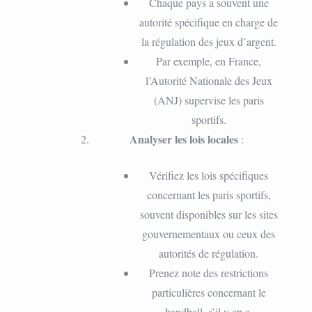
Chaque pays a souvent une
autorité spécifique en charge de
la régulation des jeux d’argent.
Par exemple, en France,
l’Autorité Nationale des Jeux
(ANJ) supervise les paris
sportifs.
Analyser les lois locales
:
Vérifiez les lois spécifiques
concernant les paris sportifs,
souvent disponibles sur les sites
gouvernementaux ou ceux des
autorités de régulation.
Prenez note des restrictions
particulières concernant le
handball, s’il y en a.