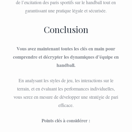
de l’excitation des paris sportifs sur le handball tout en
garantissant une pratique légale et sécurisée.
Conclusion
Vous avez maintenant toutes les clés en main pour
comprendre et décrypter les dynamiques d’équipe en
handball.
En analysant les styles de jeu, les interactions sur le
terrain, et en évaluant les performances individuelles,
vous serez en mesure de développer une stratégie de pari
efficace.
Points clés à considérer :