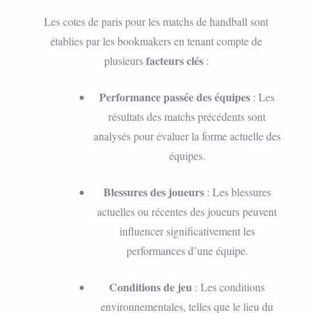
Les cotes de paris pour les matchs de handball sont
établies par les bookmakers en tenant compte de
facteurs clés
plusieurs
:
Performance passée des équipes
: Les
résultats des matchs précédents sont
analysés pour évaluer la forme actuelle des
équipes.
Blessures des joueurs
: Les blessures
actuelles ou récentes des joueurs peuvent
influencer significativement les
performances d’une équipe.
Conditions de jeu
: Les conditions
environnementales, telles que le lieu du