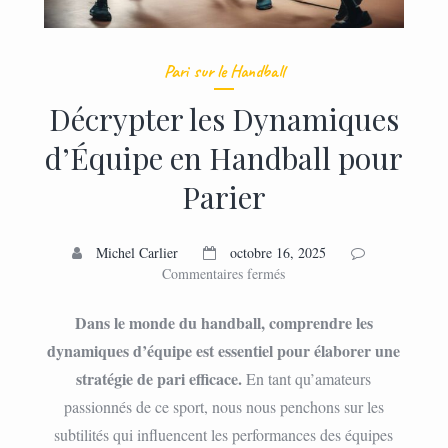
Pari sur le Handball
Décrypter les Dynamiques
d’Équipe en Handball pour
Parier
Michel Carlier
octobre 16, 2025
sur
Commentaires fermés
Décrypter
les
Dans le monde du handball, comprendre les
Dynamiques
dynamiques d’équipe est essentiel pour élaborer une
d’Équipe
stratégie de pari efficace.
En tant qu’amateurs
en
Handball
passionnés de ce sport, nous nous penchons sur les
pour
subtilités qui influencent les performances des équipes
Parier