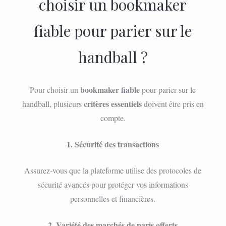
choisir un bookmaker
fiable pour parier sur le
handball ?
bookmaker fiable
Pour choisir un
pour parier sur le
critères essentiels
handball, plusieurs
doivent être pris en
compte.
1. Sécurité des transactions
Assurez-vous que la plateforme utilise des protocoles de
sécurité avancés pour protéger vos informations
personnelles et financières.
2. Variété des marchés de paris offerts