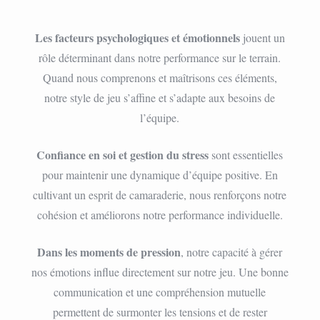
Les facteurs psychologiques et émotionnels
jouent un
rôle déterminant dans notre performance sur le terrain.
Quand nous comprenons et maîtrisons ces éléments,
notre style de jeu s’affine et s’adapte aux besoins de
l’équipe.
Confiance en soi et gestion du stress
sont essentielles
pour maintenir une dynamique d’équipe positive. En
cultivant un esprit de camaraderie, nous renforçons notre
cohésion et améliorons notre performance individuelle.
Dans les moments de pression
, notre capacité à gérer
nos émotions influe directement sur notre jeu. Une bonne
communication et une compréhension mutuelle
permettent de surmonter les tensions et de rester