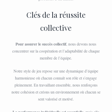
Clés de la réussite
collective
Pour assurer le succès collectif
, nous devons nous
concentrer sur la coopération et l’adaptabilité de chaque
membre de l’équipe.
Notre style de jeu repose sur une dynamique d’équipe
harmonieuse où chacun connaît son rôle et s’engage
pleinement. En travaillant ensemble, nous renforçons
notre cohésion et créons un environnement où chacun se
sent valorisé et motivé.
La performance individuelle est essentielle
, mais elle