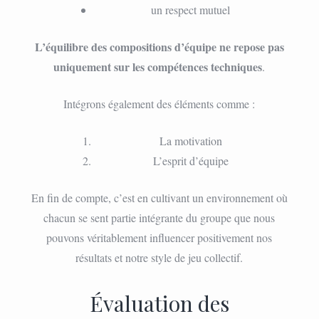
un respect mutuel
L’équilibre des compositions d’équipe ne repose pas
uniquement sur les compétences techniques
.
Intégrons également des éléments comme :
La motivation
L’esprit d’équipe
En fin de compte, c’est en cultivant un environnement où
chacun se sent partie intégrante du groupe que nous
pouvons véritablement influencer positivement nos
résultats et notre style de jeu collectif.
Évaluation des