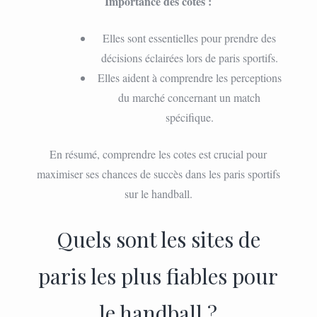
Importance des cotes :
Elles sont essentielles pour prendre des
décisions éclairées lors de paris sportifs.
Elles aident à comprendre les perceptions
du marché concernant un match
spécifique.
En résumé, comprendre les cotes est crucial pour
maximiser ses chances de succès dans les paris sportifs
sur le handball.
Quels sont les sites de
paris les plus fiables pour
le handball ?