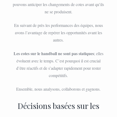
pouvons anticiper les changements de cotes avant qu’ils
ne se produisent.
En suivant de près les performances des équipes, nous
avons l’avantage de repérer les opportunités avant les
autres.
Les cotes sur le handball ne sont pas statiques
; elles
évoluent avec le temps. C’est pourquoi il est crucial
d’être réactifs et de s’adapter rapidement pour rester
compétitifs.
Ensemble, nous analysons, collaborons et gagnons.
Décisions basées sur les