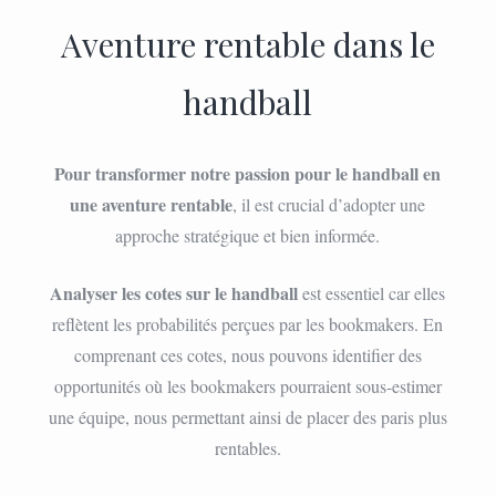
Aventure rentable dans le
handball
Pour transformer notre passion pour le handball en
une aventure rentable
, il est crucial d’adopter une
approche stratégique et bien informée.
Analyser les cotes sur le handball
est essentiel car elles
reflètent les probabilités perçues par les bookmakers. En
comprenant ces cotes, nous pouvons identifier des
opportunités où les bookmakers pourraient sous-estimer
une équipe, nous permettant ainsi de placer des paris plus
rentables.