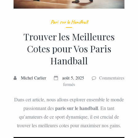
Pari sur le Handball
Trouver les Meilleures
Cotes pour Vos Paris
Handball
Michel Carlier
août 5, 2025
Commentaires
sur
fermés
Trouver
les
Dans cet article, nous allons explorer ensemble le monde
Meilleures
paris sur le handball
passionnant des
. En tant
Cotes
qu’amateurs de ce sport dynamique, il est crucial de
pour
Vos
trouver les meilleures cotes pour maximiser nos gains.
Paris
Handball