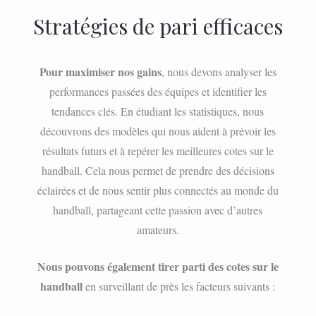
Stratégies de pari efficaces
Pour maximiser nos gains
, nous devons analyser les
performances passées des équipes et identifier les
tendances clés. En étudiant les statistiques, nous
découvrons des modèles qui nous aident à prévoir les
résultats futurs et à repérer les meilleures cotes sur le
handball. Cela nous permet de prendre des décisions
éclairées et de nous sentir plus connectés au monde du
handball, partageant cette passion avec d’autres
amateurs.
Nous pouvons également tirer parti des cotes sur le
handball
en surveillant de près les facteurs suivants :