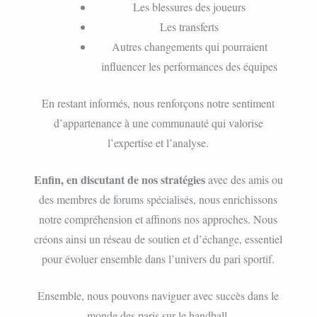
Les blessures des joueurs
Les transferts
Autres changements qui pourraient
influencer les performances des équipes
En restant informés, nous renforçons notre sentiment
d’appartenance à une communauté qui valorise
l’expertise et l’analyse.
Enfin, en discutant de nos stratégies
avec des amis ou
des membres de forums spécialisés, nous enrichissons
notre compréhension et affinons nos approches. Nous
créons ainsi un réseau de soutien et d’échange, essentiel
pour évoluer ensemble dans l’univers du pari sportif.
Ensemble, nous pouvons naviguer avec succès dans le
monde des paris sur le handball.