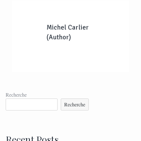
Michel Carlier
(Author)
Recherche
Recherche
Recent Posts