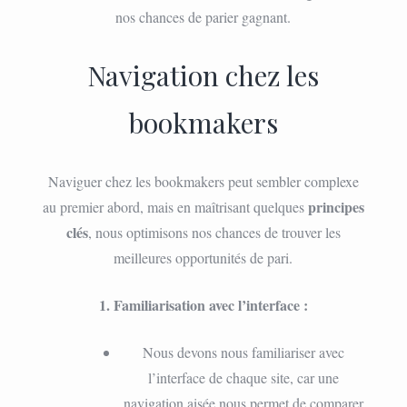
nos chances de parier gagnant.
Navigation chez les
bookmakers
Naviguer chez les bookmakers peut sembler complexe
principes
au premier abord, mais en maîtrisant quelques
clés
, nous optimisons nos chances de trouver les
meilleures opportunités de pari.
1. Familiarisation avec l’interface :
Nous devons nous familiariser avec
l’interface de chaque site, car une
navigation aisée nous permet de comparer