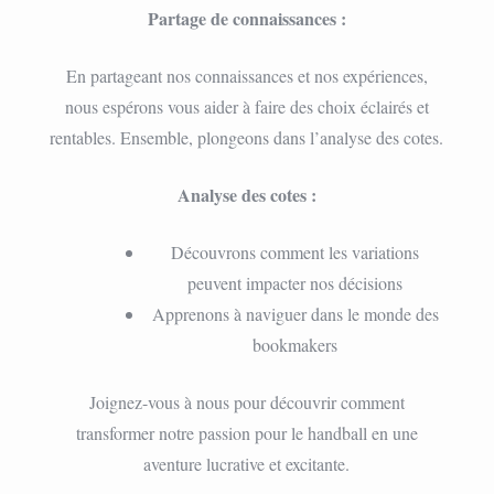
Partage de connaissances :
En partageant nos connaissances et nos expériences,
nous espérons vous aider à faire des choix éclairés et
rentables. Ensemble, plongeons dans l’analyse des cotes.
Analyse des cotes :
Découvrons comment les variations
peuvent impacter nos décisions
Apprenons à naviguer dans le monde des
bookmakers
Joignez-vous à nous pour découvrir comment
transformer notre passion pour le handball en une
aventure lucrative et excitante.