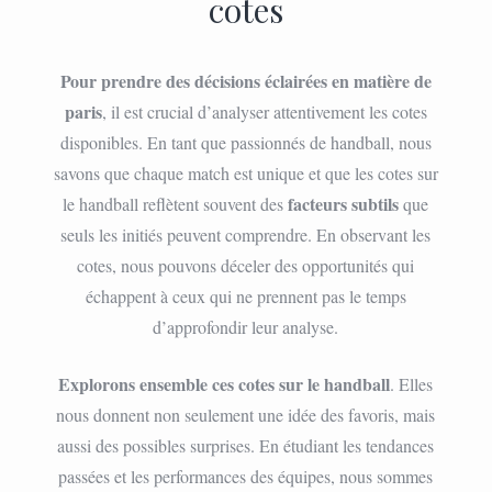
cotes
Pour prendre des décisions éclairées en matière de
paris
, il est crucial d’analyser attentivement les cotes
disponibles. En tant que passionnés de handball, nous
savons que chaque match est unique et que les cotes sur
facteurs subtils
le handball reflètent souvent des
que
seuls les initiés peuvent comprendre. En observant les
cotes, nous pouvons déceler des opportunités qui
échappent à ceux qui ne prennent pas le temps
d’approfondir leur analyse.
Explorons ensemble ces cotes sur le handball
. Elles
nous donnent non seulement une idée des favoris, mais
aussi des possibles surprises. En étudiant les tendances
passées et les performances des équipes, nous sommes