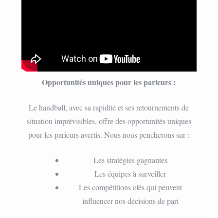
Opportunités uniques pour les parieurs :
Le handball, avec sa rapidité et ses retournements de
situation imprévisibles, offre des opportunités uniques
pour les parieurs avertis. Nous nous pencherons sur :
Les stratégies gagnantes
Les équipes à surveiller
Les compétitions clés qui peuvent
influencer nos décisions de pari