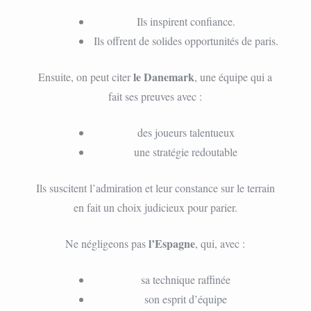
Ils inspirent confiance.
Ils offrent de solides opportunités de paris.
le Danemark
Ensuite, on peut citer
, une équipe qui a
fait ses preuves avec :
des joueurs talentueux
une stratégie redoutable
Ils suscitent l’admiration et leur constance sur le terrain
en fait un choix judicieux pour parier.
l’Espagne
Ne négligeons pas
, qui, avec :
sa technique raffinée
son esprit d’équipe