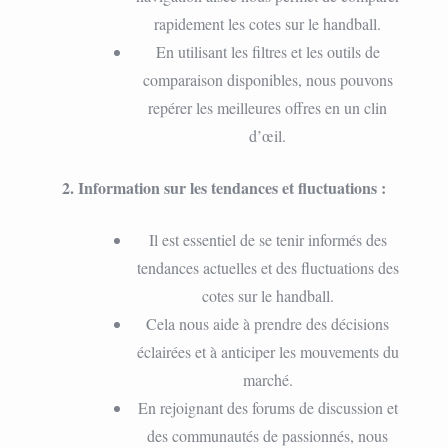
rapidement les cotes sur le handball.
En utilisant les filtres et les outils de
comparaison disponibles, nous pouvons
repérer les meilleures offres en un clin
d’œil.
2. Information sur les tendances et fluctuations :
Il est essentiel de se tenir informés des
tendances actuelles et des fluctuations des
cotes sur le handball.
Cela nous aide à prendre des décisions
éclairées et à anticiper les mouvements du
marché.
En rejoignant des forums de discussion et
des communautés de passionnés, nous