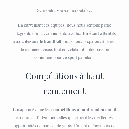
Se montre souvent redoutable.
En surveillant ces équipes, nous nous sentons partie
En étant attentifs
intégrante d’une communauté avertie.
aux cotes sur le handball
, nous nous préparons à parier
de manière avisée, tout en célébrant notre passion
commune pour ce sport palpitant.
Compétitions à haut
rendement
compétitions à haut rendement
Lorsqu’on évalue les
, il
est crucial d’identifier celles qui offrent les meilleures
opportunités de paris et de gains. En tant qu’amateurs de