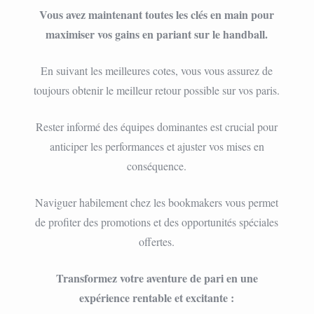
Vous avez maintenant toutes les clés en main pour
maximiser vos gains en pariant sur le handball.
En suivant les meilleures cotes, vous vous assurez de
toujours obtenir le meilleur retour possible sur vos paris.
Rester informé des équipes dominantes est crucial pour
anticiper les performances et ajuster vos mises en
conséquence.
Naviguer habilement chez les bookmakers vous permet
de profiter des promotions et des opportunités spéciales
offertes.
Transformez votre aventure de pari en une
expérience rentable et excitante :