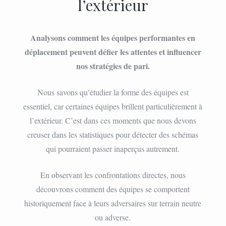
l’extérieur
Analysons comment les équipes performantes en
déplacement peuvent défier les attentes et influencer
nos stratégies de pari.
Nous savons qu’étudier la forme des équipes est
essentiel, car certaines équipes brillent particulièrement à
l’extérieur. C’est dans ces moments que nous devons
creuser dans les statistiques pour détecter des schémas
qui pourraient passer inaperçus autrement.
En observant les confrontations directes, nous
découvrons comment des équipes se comportent
historiquement face à leurs adversaires sur terrain neutre
ou adverse.