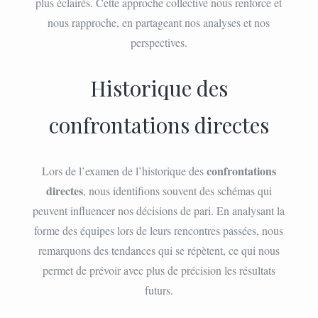
plus éclairés. Cette approche collective nous renforce et
nous rapproche, en partageant nos analyses et nos
perspectives.
Historique des
confrontations directes
confrontations
Lors de l’examen de l’historique des
directes
, nous identifions souvent des schémas qui
peuvent influencer nos décisions de pari. En analysant la
forme des équipes lors de leurs rencontres passées, nous
remarquons des tendances qui se répètent, ce qui nous
permet de prévoir avec plus de précision les résultats
futurs.