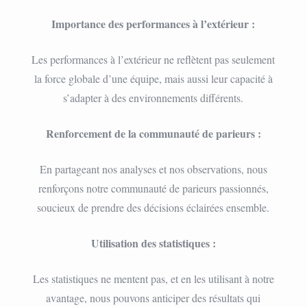
Importance des performances à l’extérieur :
Les performances à l’extérieur ne reflètent pas seulement
la force globale d’une équipe, mais aussi leur capacité à
s’adapter à des environnements différents.
Renforcement de la communauté de parieurs :
En partageant nos analyses et nos observations, nous
renforçons notre communauté de parieurs passionnés,
soucieux de prendre des décisions éclairées ensemble.
Utilisation des statistiques :
Les statistiques ne mentent pas, et en les utilisant à notre
avantage, nous pouvons anticiper des résultats qui