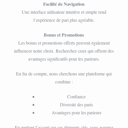
Facilité de Navigation
Une interface utilisateur intuitive et simple rend
l’expérience de pari plus agréable.
Bonus et Promotions
Les bonus et promotions offerts peuvent également
influencer notre choix. Recherchez ceux qui offrent des
avantages significatifs pour les parieurs.
En fin de compte, nous cherchons une plateforme qui
combine :
Confiance
Diversité des paris
Avantages pour les parieurs
En mettant l’accent sur ces éléments clés, vous pourrez