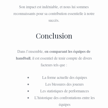
Son impact est indéniable, et nous lui sommes
reconnaissants pour sa contribution essentielle à notre
succès.
Conclusion
en comparant les équipes de
Dans l’ensemble,
handball
, il est essentiel de tenir compte de divers
facteurs tels que :
La forme actuelle des équipes
Les blessures des joueurs
Les statistiques de performances
L’historique des confrontations entre les
équipes