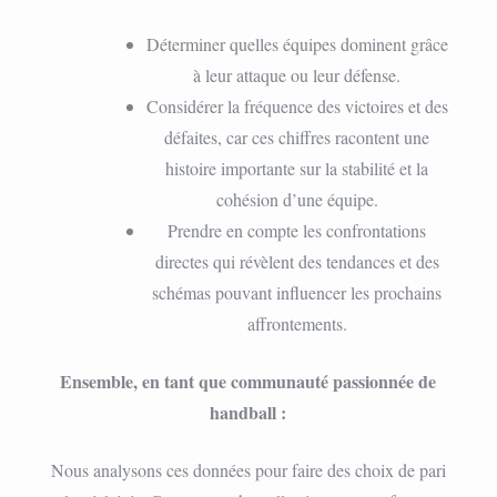
Déterminer quelles équipes dominent grâce
à leur attaque ou leur défense.
Considérer la fréquence des victoires et des
défaites, car ces chiffres racontent une
histoire importante sur la stabilité et la
cohésion d’une équipe.
Prendre en compte les confrontations
directes qui révèlent des tendances et des
schémas pouvant influencer les prochains
affrontements.
Ensemble, en tant que communauté passionnée de
handball :
Nous analysons ces données pour faire des choix de pari