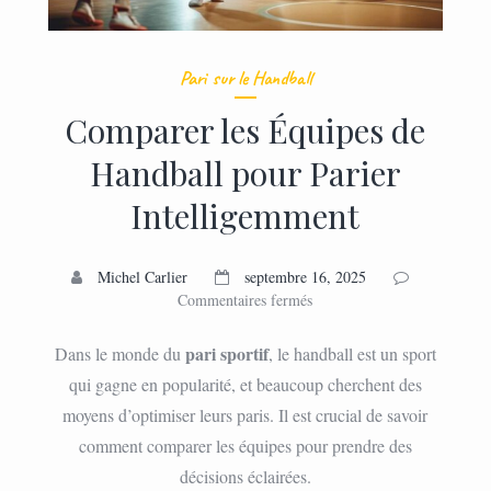
Pari sur le Handball
Comparer les Équipes de
Handball pour Parier
Intelligemment
Michel Carlier
septembre 16, 2025
sur
Commentaires fermés
Comparer
les
pari sportif
Dans le monde du
, le handball est un sport
Équipes
qui gagne en popularité, et beaucoup cherchent des
de
moyens d’optimiser leurs paris. Il est crucial de savoir
Handball
pour
comment comparer les équipes pour prendre des
Parier
décisions éclairées.
Intelligemment