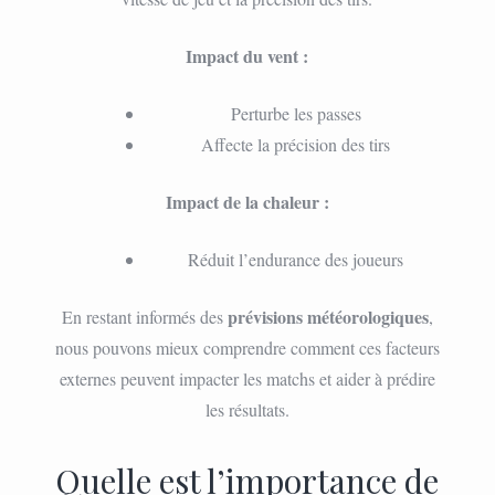
Impact du vent :
Perturbe les passes
Affecte la précision des tirs
Impact de la chaleur :
Réduit l’endurance des joueurs
prévisions météorologiques
En restant informés des
,
nous pouvons mieux comprendre comment ces facteurs
externes peuvent impacter les matchs et aider à prédire
les résultats.
Quelle est l’importance de