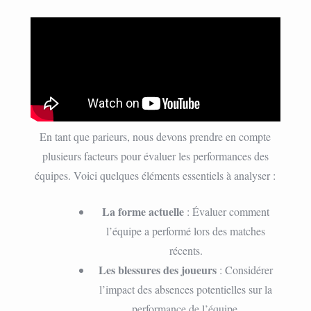
En tant que parieurs, nous devons prendre en compte
plusieurs facteurs pour évaluer les performances des
équipes. Voici quelques éléments essentiels à analyser :
La forme actuelle
: Évaluer comment
l’équipe a performé lors des matches
récents.
Les blessures des joueurs
: Considérer
l’impact des absences potentielles sur la
performance de l’équipe.