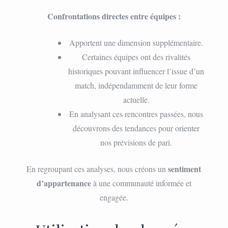
Confrontations directes entre équipes :
Apportent une dimension supplémentaire.
Certaines équipes ont des rivalités
historiques pouvant influencer l’issue d’un
match, indépendamment de leur forme
actuelle.
En analysant ces rencontres passées, nous
découvrons des tendances pour orienter
nos prévisions de pari.
sentiment
En regroupant ces analyses, nous créons un
d’appartenance
à une communauté informée et
engagée.