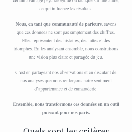
certain avantage psychologique ou tactique sur une autre,
ce qui influence les résultats.
Nous, en tant que communauté de parieurs
, savons
que ces données ne sont pas simplement des chiffres.
Elles représentent des histoires, des luttes et des
triomphes. En les analysant ensemble, nous construisons
une vision plus claire et partagée du jeu.
C’est en partageant nos observations et en discutant de
nos analyses que nous renforçons notre sentiment
d’appartenance et de camaraderie.
Ensemble, nous transformons ces données en un outil
puissant pour nos paris.
Quels sont les critères