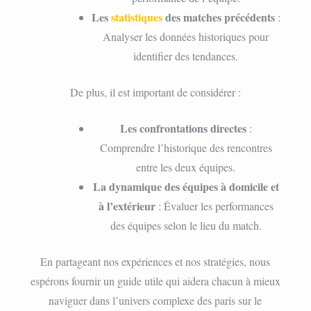
Les
statistiques
des matches précédents
:
Analyser les données historiques pour
identifier des tendances.
De plus, il est important de considérer :
Les confrontations directes
:
Comprendre l’historique des rencontres
entre les deux équipes.
La dynamique des équipes à domicile et
à l’extérieur
: Évaluer les performances
des équipes selon le lieu du match.
En partageant nos expériences et nos stratégies, nous
espérons fournir un guide utile qui aidera chacun à mieux
naviguer dans l’univers complexe des paris sur le