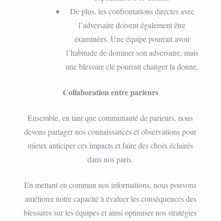
De plus, les confrontations directes avec
l’adversaire doivent également être
examinées. Une équipe pourrait avoir
l’habitude de dominer son adversaire, mais
une blessure clé pourrait changer la donne.
Collaboration entre parieurs
Ensemble, en tant que communauté de parieurs, nous
devons partager nos connaissances et observations pour
mieux anticiper ces impacts et faire des choix éclairés
dans nos paris.
En mettant en commun nos informations, nous pouvons
améliorer notre capacité à évaluer les conséquences des
blessures sur les équipes et ainsi optimiser nos stratégies