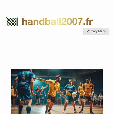
Skip
to
content
Primary Menu