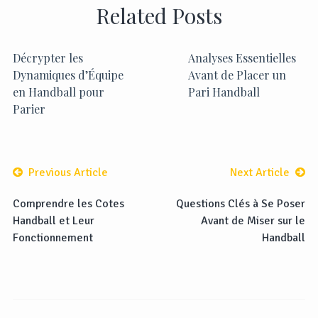
Related Posts
Décrypter les
Analyses Essentielles
Dynamiques d’Équipe
Avant de Placer un
en Handball pour
Pari Handball
Parier
Previous Article
Next Article
Comprendre les Cotes
Questions Clés à Se Poser
Handball et Leur
Avant de Miser sur le
Fonctionnement
Handball