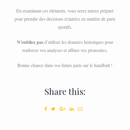
En examinant ces éléments, vous serez mieux préparé
pour prendre des décisions éclairées en matière de paris
sportifs.
N’oubliez pas
d’utiliser les données historiques pour
renforcer vos analyses et affiner vos pronostics.
Bonne chance dans vos futurs paris sur le handball !
Share this: