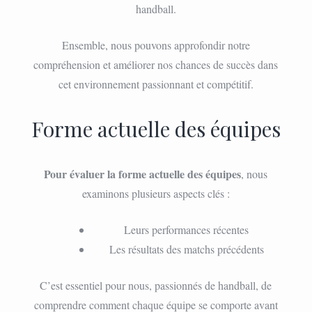
handball.
Ensemble, nous pouvons approfondir notre
compréhension et améliorer nos chances de succès dans
cet environnement passionnant et compétitif.
Forme actuelle des équipes
Pour évaluer la forme actuelle des équipes
, nous
examinons plusieurs aspects clés :
Leurs performances récentes
Les résultats des matchs précédents
C’est essentiel pour nous, passionnés de handball, de
comprendre comment chaque équipe se comporte avant