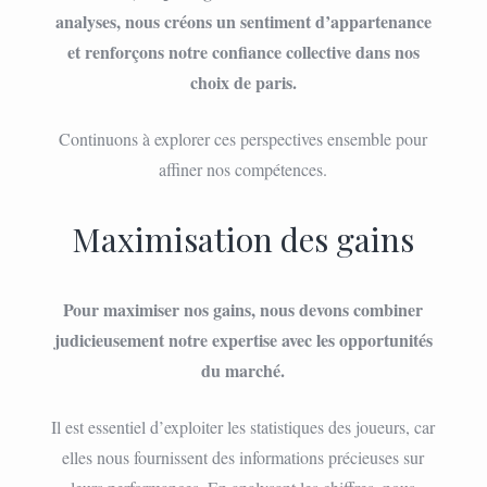
analyses, nous créons un sentiment d’appartenance
et renforçons notre confiance collective dans nos
choix de paris.
Continuons à explorer ces perspectives ensemble pour
affiner nos compétences.
Maximisation des gains
Pour maximiser nos gains, nous devons combiner
judicieusement notre expertise avec les opportunités
du marché.
Il est essentiel d’exploiter les statistiques des joueurs, car
elles nous fournissent des informations précieuses sur