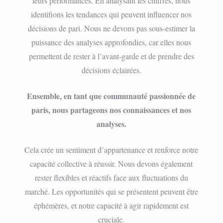
leurs performances. En analysant les chiffres, nous
identifions les tendances qui peuvent influencer nos
décisions de pari. Nous ne devons pas sous-estimer la
puissance des analyses approfondies, car elles nous
permettent de rester à l’avant-garde et de prendre des
décisions éclairées.
Ensemble, en tant que communauté passionnée de
paris, nous partageons nos connaissances et nos
analyses.
Cela crée un sentiment d’appartenance et renforce notre
capacité collective à réussir. Nous devons également
rester flexibles et réactifs face aux fluctuations du
marché. Les opportunités qui se présentent peuvent être
éphémères, et notre capacité à agir rapidement est
cruciale.