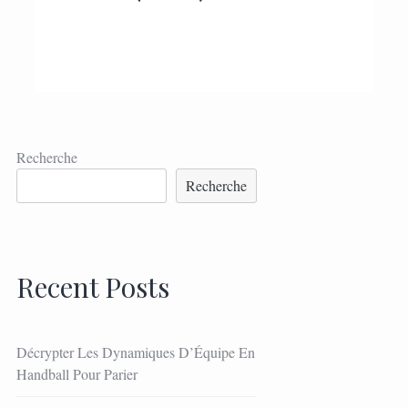
Recherche
Recherche
Recent Posts
Décrypter Les Dynamiques D’Équipe En
Handball Pour Parier