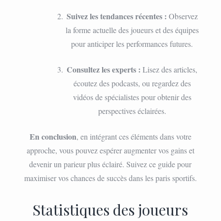
Suivez les tendances récentes :
Observez
la forme actuelle des joueurs et des équipes
pour anticiper les performances futures.
Consultez les experts :
Lisez des articles,
écoutez des podcasts, ou regardez des
vidéos de spécialistes pour obtenir des
perspectives éclairées.
En conclusion
, en intégrant ces éléments dans votre
approche, vous pouvez espérer augmenter vos gains et
devenir un parieur plus éclairé. Suivez ce guide pour
maximiser vos chances de succès dans les paris sportifs.
Statistiques des joueurs