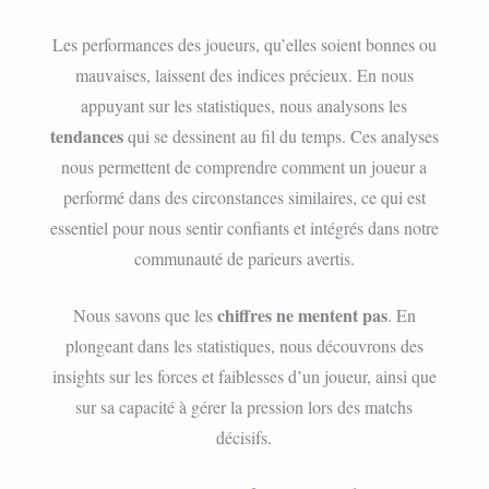
Les performances des joueurs, qu’elles soient bonnes ou
mauvaises, laissent des indices précieux. En nous
appuyant sur les statistiques, nous analysons les
tendances
qui se dessinent au fil du temps. Ces analyses
nous permettent de comprendre comment un joueur a
performé dans des circonstances similaires, ce qui est
essentiel pour nous sentir confiants et intégrés dans notre
communauté de parieurs avertis.
chiffres ne mentent pas
Nous savons que les
. En
plongeant dans les statistiques, nous découvrons des
insights sur les forces et faiblesses d’un joueur, ainsi que
sur sa capacité à gérer la pression lors des matchs
décisifs.