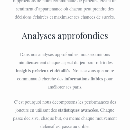
rapprochons de notre communauté de parieurs, créant un
sentiment d’appartenance où chacun peut prendre des
décisions éclairées et maximiser ses chances de succès.
Analyses approfondies
Dans nos analyses approfondies, nous examinons
minutieusement chaque aspect du jeu pour offrir des
insights précieux et détaillés
. Nous savons que notre
informations fiables
communauté cherche des
pour
améliorer ses paris.
C’est pourquoi nous décomposons les performances des
statistiques avancées
joueurs en utilisant des
. Chaque
passe décisive, chaque but, ou même chaque mouvement
défensif est passé au crible.