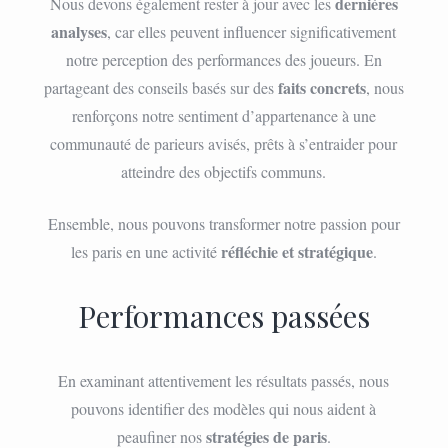
dernières
Nous devons également rester à jour avec les
analyses
, car elles peuvent influencer significativement
notre perception des performances des joueurs. En
faits concrets
partageant des conseils basés sur des
, nous
renforçons notre sentiment d’appartenance à une
communauté de parieurs avisés, prêts à s’entraider pour
atteindre des objectifs communs.
Ensemble, nous pouvons transformer notre passion pour
réfléchie et stratégique
les paris en une activité
.
Performances passées
En examinant attentivement les résultats passés, nous
pouvons identifier des modèles qui nous aident à
stratégies de paris
peaufiner nos
.