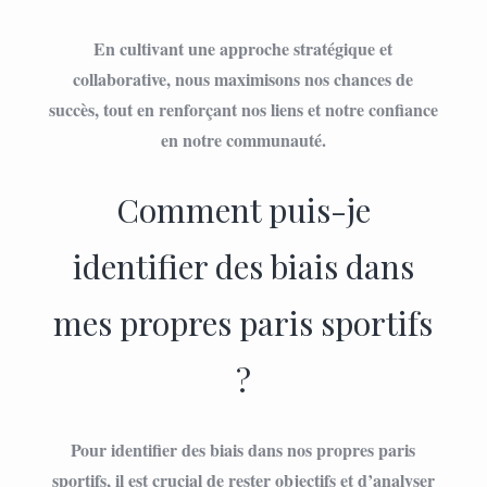
En cultivant une approche stratégique et
collaborative, nous maximisons nos chances de
succès, tout en renforçant nos liens et notre confiance
en notre communauté.
Comment puis-je
identifier des biais dans
mes propres paris sportifs
?
Pour identifier des biais dans nos propres paris
sportifs, il est crucial de rester objectifs et d’analyser