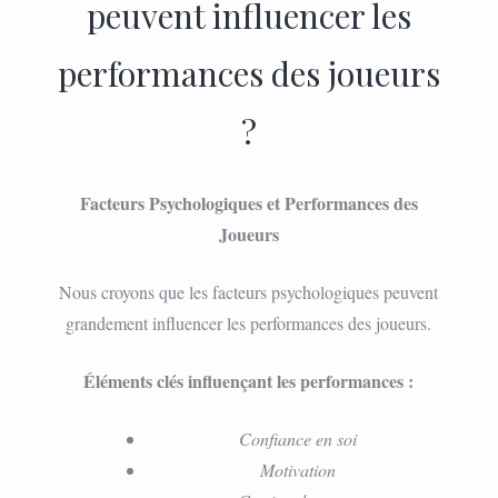
peuvent influencer les
performances des joueurs
?
Facteurs Psychologiques et Performances des
Joueurs
Nous croyons que les facteurs psychologiques peuvent
grandement influencer les performances des joueurs.
Éléments clés influençant les performances :
Confiance en soi
Motivation