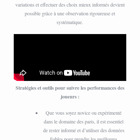
variations et effectuer des choix mieux informés devient
Handball
possible grâce à une observation rigoureuse et
systématique.
Stratégies et outils pour suivre les performances des
joueurs :
Que vous soyez novice ou expérimenté
dans le domaine des paris, il est essentiel
de rester informé et d’utiliser des données
fiables pour prendre les meilleures