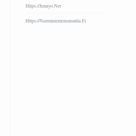
Https://jennyo.net
Https://nurminiemenratsutila.fi