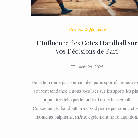
Pari sur le Handball
L’Influence des Cotes Handball sur
Vos Décisions de Pari
août 29, 2025
Dans le monde passionnant des paris sportifs, nous av
souvent tendance à nous focaliser sur les sports les pl
populaires tels que le football ou le basketball.
Cependant, le handball, avec sa dynamique rapide et s
moments palpitants, mérite également notre attention