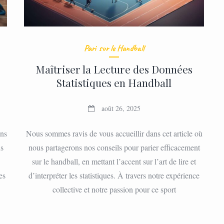
Pari sur le Handball
Maîtriser la Lecture des Données
Statistiques en Handball
août 26, 2025
ons
Nous sommes ravis de vous accueillir dans cet article où
us
nous partagerons nos conseils pour parier efficacement
sur le handball, en mettant l’accent sur l’art de lire et
es
d’interpréter les statistiques. À travers notre expérience
.
collective et notre passion pour ce sport