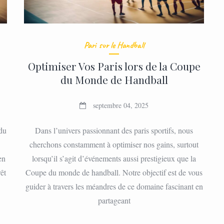
Pari sur le Handball
Optimiser Vos Paris lors de la Coupe
du Monde de Handball
septembre 04, 2025
Dans l’univers passionnant des paris sportifs, nous
 du
cherchons constamment à optimiser nos gains, surtout
lorsqu’il s’agit d’événements aussi prestigieux que la
en
Coupe du monde de handball. Notre objectif est de vous
êt
guider à travers les méandres de ce domaine fascinant en
partageant