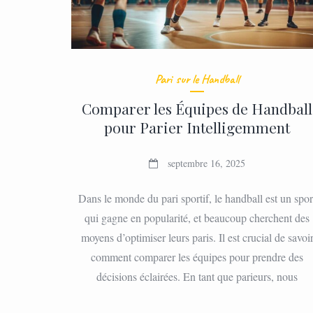
Pari sur le Handball
Comparer les Équipes de Handball
pour Parier Intelligemment
septembre 16, 2025
Dans le monde du pari sportif, le handball est un spor
qui gagne en popularité, et beaucoup cherchent des
moyens d’optimiser leurs paris. Il est crucial de savoi
comment comparer les équipes pour prendre des
décisions éclairées. En tant que parieurs, nous