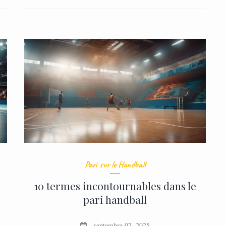
Pari sur le Handball
10 termes incontournables dans le
pari handball
septembre 07, 2025