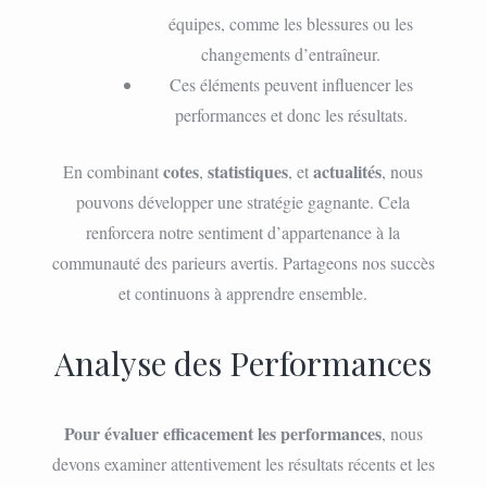
équipes, comme les blessures ou les
changements d’entraîneur.
Ces éléments peuvent influencer les
performances et donc les résultats.
cotes
statistiques
actualités
En combinant
,
, et
, nous
pouvons développer une stratégie gagnante. Cela
renforcera notre sentiment d’appartenance à la
communauté des parieurs avertis. Partageons nos succès
et continuons à apprendre ensemble.
Analyse des Performances
Pour évaluer efficacement les performances
, nous
devons examiner attentivement les résultats récents et les