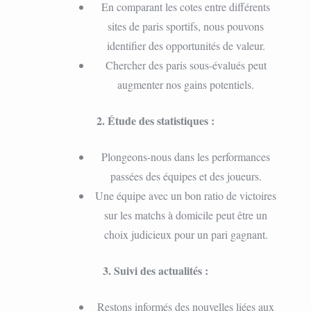
En comparant les cotes entre différents
sites de paris sportifs, nous pouvons
identifier des opportunités de valeur.
Chercher des paris sous-évalués peut
augmenter nos gains potentiels.
2. Étude des statistiques :
Plongeons-nous dans les performances
passées des équipes et des joueurs.
Une équipe avec un bon ratio de victoires
sur les matchs à domicile peut être un
choix judicieux pour un pari gagnant.
3. Suivi des actualités :
Restons informés des nouvelles liées aux