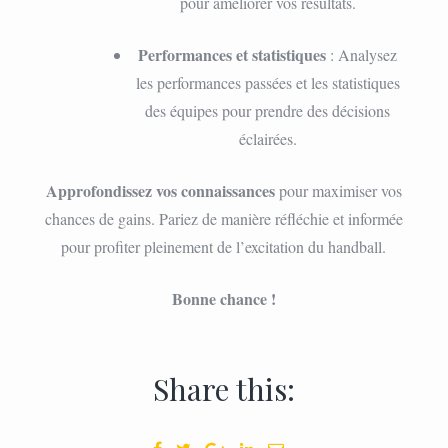
pour améliorer vos résultats.
Performances et statistiques
: Analysez
les performances passées et les statistiques
des équipes pour prendre des décisions
éclairées.
Approfondissez vos connaissances
pour maximiser vos
chances de gains. Pariez de manière réfléchie et informée
pour profiter pleinement de l’excitation du handball.
Bonne chance !
Share this: