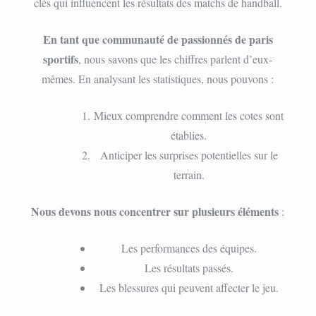
clés qui influencent les résultats des matchs de handball.
En tant que communauté de passionnés de paris
sportifs
, nous savons que les chiffres parlent d’eux-
mêmes. En analysant les statistiques, nous pouvons :
Mieux comprendre comment les cotes sont
établies.
Anticiper les surprises potentielles sur le
terrain.
Nous devons nous concentrer sur plusieurs éléments
:
Les performances des équipes.
Les résultats passés.
Les blessures qui peuvent affecter le jeu.