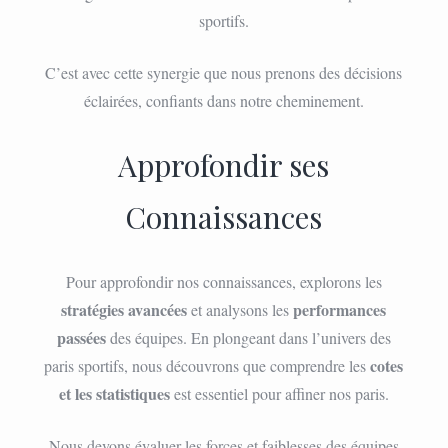
sportifs.
C’est avec cette synergie que nous prenons des décisions
éclairées, confiants dans notre cheminement.
Approfondir ses
Connaissances
Pour approfondir nos connaissances, explorons les
stratégies avancées
performances
et analysons les
passées
des équipes. En plongeant dans l’univers des
cotes
paris sportifs, nous découvrons que comprendre les
et les statistiques
est essentiel pour affiner nos paris.
Nous devons évaluer les forces et faiblesses des équipes