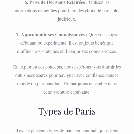
6. Prise de Décisions Éclairées :
Utilisez les
informations recueillies pour faire des choix de paris plus
judicieux.
7. Approfondir ses Connaissances :
Que vous soyez
débutant ou expérimenté, il est toujours bénéfique
d’affiner vos stratégies et d’élargir vos connaissances.
En explorant ces concepts, nous espérons vous fournir les
outils nécessaires pour naviguer avec confiance dans le
monde du pari handball. Embarquons ensemble dans
cette aventure captivante.
Types de Paris
Il existe plusieurs types de paris en handball qui offrent