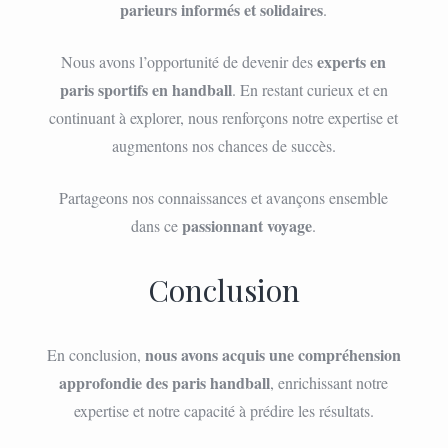
parieurs informés et solidaires
.
experts en
Nous avons l’opportunité de devenir des
paris sportifs en handball
. En restant curieux et en
continuant à explorer, nous renforçons notre expertise et
augmentons nos chances de succès.
Partageons nos connaissances et avançons ensemble
passionnant voyage
dans ce
.
Conclusion
nous avons acquis une compréhension
En conclusion,
approfondie des paris handball
, enrichissant notre
expertise et notre capacité à prédire les résultats.