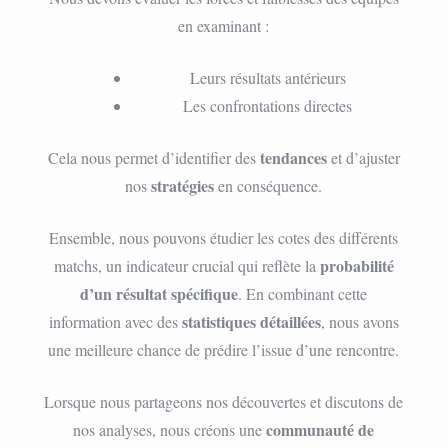
en examinant :
Leurs résultats antérieurs
Les confrontations directes
tendances
Cela nous permet d’identifier des
et d’ajuster
stratégies
nos
en conséquence.
Ensemble, nous pouvons étudier les cotes des différents
probabilité
matchs, un indicateur crucial qui reflète la
d’un résultat spécifique
. En combinant cette
statistiques détaillées
information avec des
, nous avons
une meilleure chance de prédire l’issue d’une rencontre.
Lorsque nous partageons nos découvertes et discutons de
communauté de
nos analyses, nous créons une