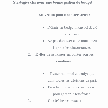
Stratégies clés pour une bonne gestion de budget :
Suivre un plan financier strict :
Définir un budget mensuel dédié
aux paris.
Ne pas dépasser cette limite, peu
importe les circonstances.
Éviter de se laisser emporter par les
émotions :
Rester rationnel et analytique
dans toutes les décisions de pari.
Prendre des pauses si nécessaire
pour garder la tête froide.
Contrôler ses mises :