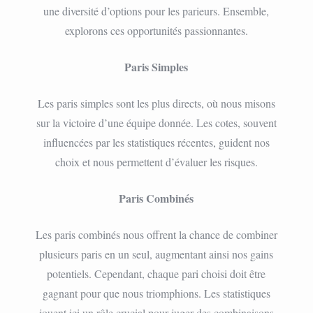
une diversité d’options pour les parieurs. Ensemble,
explorons ces opportunités passionnantes.
Paris Simples
Les paris simples sont les plus directs, où nous misons
sur la victoire d’une équipe donnée. Les cotes, souvent
influencées par les statistiques récentes, guident nos
choix et nous permettent d’évaluer les risques.
Paris Combinés
Les paris combinés nous offrent la chance de combiner
plusieurs paris en un seul, augmentant ainsi nos gains
potentiels. Cependant, chaque pari choisi doit être
gagnant pour que nous triomphions. Les statistiques
jouent ici un rôle crucial pour juger des combinaisons