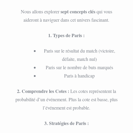
handball
sept concepts clés
Nous allons explorer
qui vous
aideront à naviguer dans cet univers fascinant.
1. Types de Paris :
Paris sur le résultat du match (victoire,
défaite, match nul)
Paris sur le nombre de buts marqués
Paris à handicap
2. Comprendre les Cotes :
Les cotes représentent la
probabilité d’un événement. Plus la cote est basse, plus
l’événement est probable.
3. Stratégies de Paris :