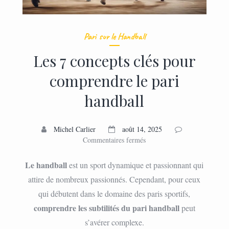
Pari sur le Handball
Les 7 concepts clés pour
comprendre le pari
handball
Michel Carlier
août 14, 2025
sur
Commentaires fermés
Les
7
Le handball
est un sport dynamique et passionnant qui
concepts
attire de nombreux passionnés. Cependant, pour ceux
clés
qui débutent dans le domaine des paris sportifs,
pour
comprendre
comprendre les subtilités du pari handball
peut
le
s’avérer complexe.
pari