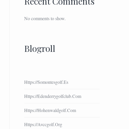
Recent Comments
No comments to show.
Blogroll
Https://somontesgolf.es
Https://edenderrygolfclub.com
Https://hohenwaldgolf.com
Https://avccgolf.org