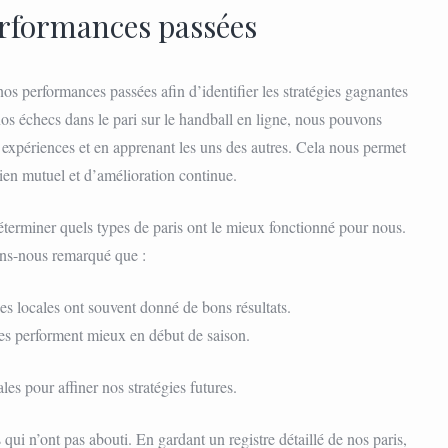
erformances passées
os performances passées afin d’identifier les stratégies gagnantes
 nos échecs dans le pari sur le handball en ligne, nous pouvons
expériences et en apprenant les uns des autres. Cela nous permet
tien mutuel et d’amélioration continue.
terminer quels types de paris ont le mieux fonctionné pour nous.
ons-nous remarqué que :
pes locales ont souvent donné de bons résultats.
es performent mieux en début de saison.
les pour affiner nos stratégies futures.
qui n’ont pas abouti. En gardant un registre détaillé de nos paris,