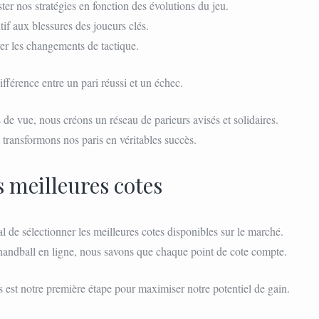
uster nos stratégies en fonction des évolutions du jeu.
ntif aux blessures des joueurs clés.
er les changements de tactique.
ifférence entre un pari réussi et un échec.
de vue, nous créons un réseau de parieurs avisés et solidaires.
transformons nos paris en véritables succès.
s meilleures cotes
cial de sélectionner les meilleures cotes disponibles sur le marché.
handball en ligne, nous savons que chaque point de cote compte.
 est notre première étape pour maximiser notre potentiel de gain.