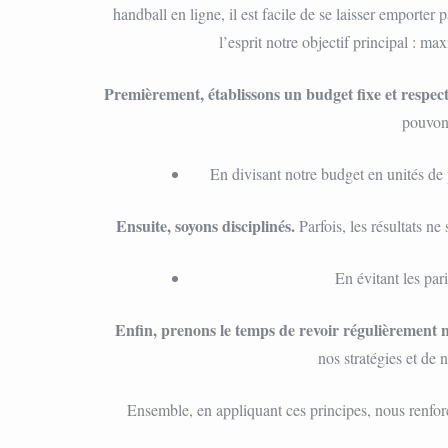
handball en ligne, il est facile de se laisser emporter
l’esprit notre objectif principal : m
Premièrement, établissons un budget fixe et respect
pouvon
En divisant notre budget en unités de p
Ensuite, soyons disciplinés.
Parfois, les résultats ne
En évitant les par
Enfin, prenons le temps de revoir régulièrement 
nos stratégies et de
Ensemble, en appliquant ces principes, nous renfo