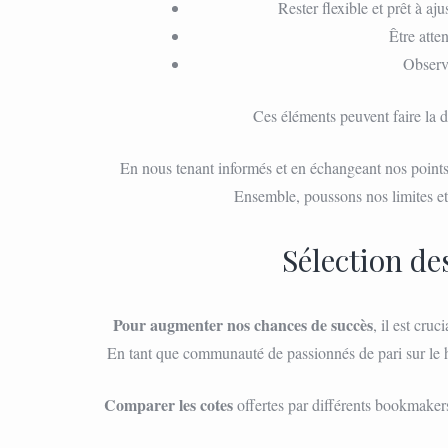
Rester flexible et prêt à aj
Être atte
Observ
Ces éléments peuvent faire la d
En nous tenant informés et en échangeant nos points 
Ensemble, poussons nos limites et 
Sélection de
Pour augmenter nos chances de succès
, il est cru
En tant que communauté de passionnés de pari sur le 
Comparer les cotes
offertes par différents bookmakers