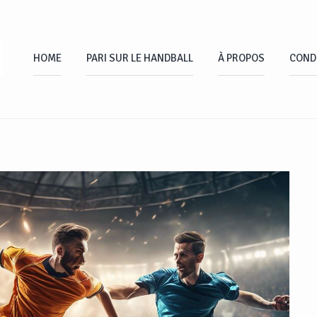
HOME
PARI SUR LE HANDBALL
À PROPOS
COND