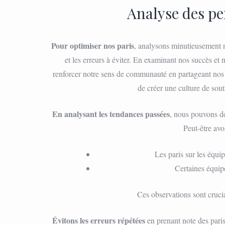
Analyse des p
Pour optimiser nos paris
, analysons minutieusement n
et les erreurs à éviter. En examinant nos succès et
renforcer notre sens de communauté en partageant nos 
de créer une culture de sou
En analysant les tendances passées
, nous pouvons dé
Peut-être av
Les paris sur les équi
Certaines équip
Ces observations sont crucia
Évitons les erreurs répétées
en prenant note des paris 