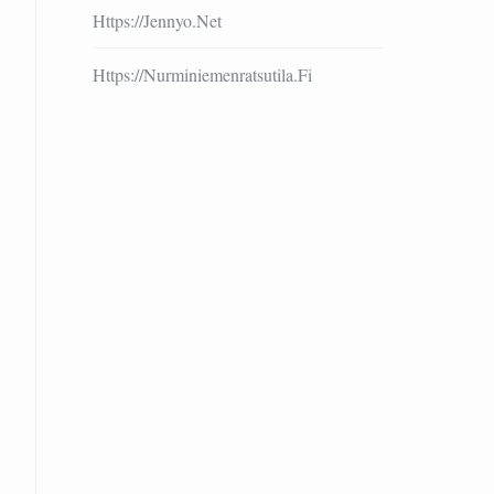
Https://jennyo.net
Https://nurminiemenratsutila.fi