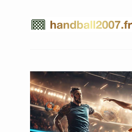
Skip
to
content